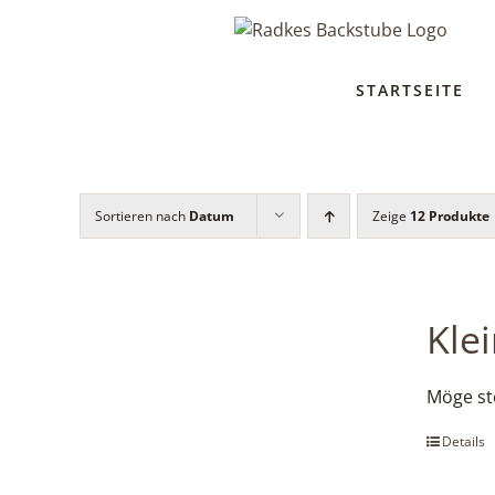
Zum
Inhalt
springen
STARTSEITE
Sortieren nach
Datum
Zeige
12 Produkte
Kle
Möge ste
Details