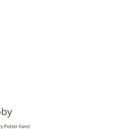
bby
y Potter Fans!