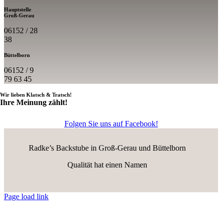
Hauptstelle
Groß-Gerau
06152 / 28
38
Büttelborn
06152 / 9
79 63 45
Wir lieben Klatsch & Tratsch!
Ihre Meinung zählt!
Folgen Sie uns auf Facebook!
Radke’s Backstube in Groß-Gerau und Büttelborn
Qualität hat einen Namen
Page load link
Nach
oben