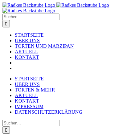
Zum
Inhalt
springen
Suche
nach:
STARTSEITE
ÜBER UNS
TORTEN UND MARZIPAN
AKTUELL
KONTAKT
STARTSEITE
ÜBER UNS
TORTEN & MEHR
AKTUELL
KONTAKT
IMPRESSUM
DATENSCHUTZERKLÄRUNG
Suche
nach: