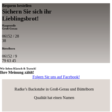
Bequem bestellen
Sichern Sie sich ihr
Lieblings­brot!
Hauptstelle
Groß-Gerau
06152 / 28
38
Büttelborn
06152 / 9
79 63 45
Wir lieben Klatsch & Tratsch!
Ihre Meinung zählt!
Folgen Sie uns auf Facebook!
Radke’s Backstube in Groß-Gerau und Büttelborn
Qualität hat einen Namen