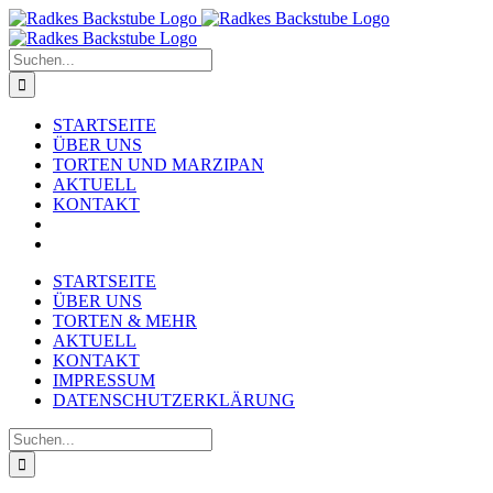
Zum
Inhalt
springen
Suche
nach:
STARTSEITE
ÜBER UNS
TORTEN UND MARZIPAN
AKTUELL
KONTAKT
STARTSEITE
ÜBER UNS
TORTEN & MEHR
AKTUELL
KONTAKT
IMPRESSUM
DATENSCHUTZERKLÄRUNG
Suche
nach: