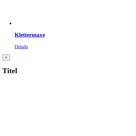
Klettermaxe
Details
Close
×
product
quick
Titel
view