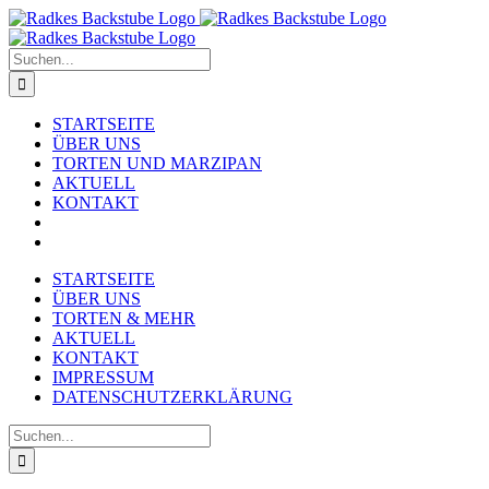
Zum
Inhalt
springen
Suche
nach:
STARTSEITE
ÜBER UNS
TORTEN UND MARZIPAN
AKTUELL
KONTAKT
STARTSEITE
ÜBER UNS
TORTEN & MEHR
AKTUELL
KONTAKT
IMPRESSUM
DATENSCHUTZERKLÄRUNG
Suche
nach: