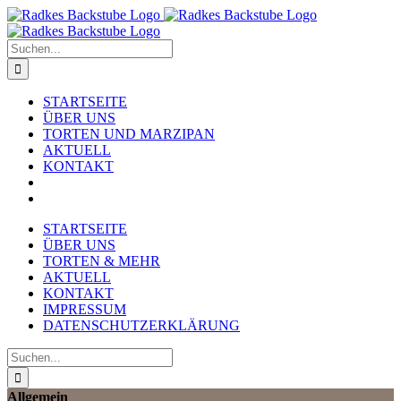
Zum
Inhalt
springen
Suche
nach:
STARTSEITE
ÜBER UNS
TORTEN UND MARZIPAN
AKTUELL
KONTAKT
STARTSEITE
ÜBER UNS
TORTEN & MEHR
AKTUELL
KONTAKT
IMPRESSUM
DATENSCHUTZERKLÄRUNG
Suche
nach:
Allgemein