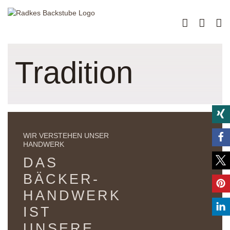
Zum
Inhalt
springen
Tradition
WIR VERSTEHEN UNSER
HANDWERK
DAS
BÄCKER­
HANDWERK
IST
UNSERE