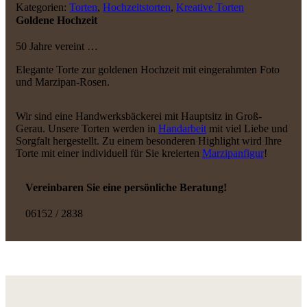
Kategorien:
Torten
,
Hochzeitstorten
,
Kreative Torten
Goldene Hochzeit
50 Jahre vereint …
Elegante Torte zur goldenen Hochzeit mit eingerahmten Foto
und Marzipan-Rosen.
Wir sind eine Handwerksbäckerei mit Hauptsitz in Groß-
Gerau. Unsere Torten werden in
Handarbeit
mit viel Liebe und
Sorgfalt hergestellt. Zu einem besonderen Highlight wird Ihre
Torte mit einer individuell für Sie kreierten
Marzipanfigur
!
Vereinbaren Sie eine persönliche Beratung!
06152 / 2838