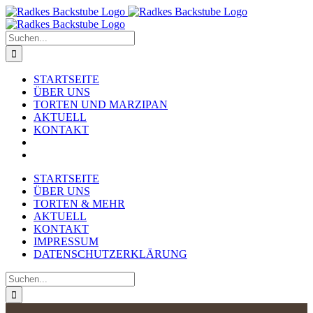
Zum
Inhalt
springen
Suche
nach:
STARTSEITE
ÜBER UNS
TORTEN UND MARZIPAN
AKTUELL
KONTAKT
STARTSEITE
ÜBER UNS
TORTEN & MEHR
AKTUELL
KONTAKT
IMPRESSUM
DATENSCHUTZERKLÄRUNG
Suche
nach: