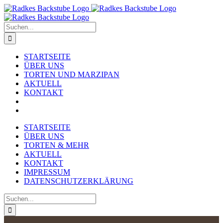
Zum
Inhalt
springen
Suche
nach:
STARTSEITE
ÜBER UNS
TORTEN UND MARZIPAN
AKTUELL
KONTAKT
STARTSEITE
ÜBER UNS
TORTEN & MEHR
AKTUELL
KONTAKT
IMPRESSUM
DATENSCHUTZERKLÄRUNG
Suche
nach: