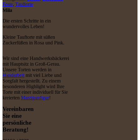
Feste
,
Tauftorte
Mila
Die ersten Schritte in ein
wundervolles Leben!
Kleine Tauftorte mit süßen
Zuckerfüßen in Rosa und Pink.
Wir sind eine Handwerksbäckerei
mit Hauptsitz in Groß-Gerau.
Unsere Torten werden in
Handarbeit
mit viel Liebe und
Sorgfalt hergestellt. Zu einem
besonderen Highlight wird Ihre
Torte mit einer individuell für Sie
kreierten
Marzipanfigur
!
Vereinbaren
Sie eine
persönliche
Beratung!