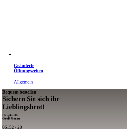
Geänderte
Öffnungszeiten
Allgemein
Bequem bestellen
Sichern Sie sich ihr
Lieblings­brot!
Hauptstelle
Groß-Gerau
06152 / 28