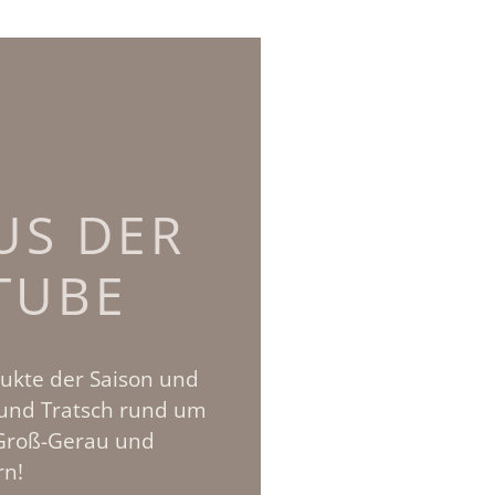
US DER
TUBE
ukte der Saison und
h und Tratsch rund um
 Groß-Gerau und
rn!