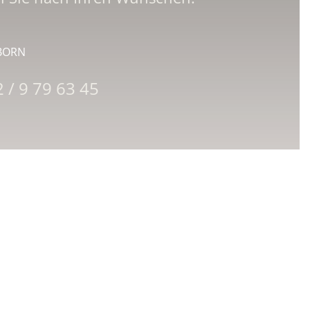
BORN
 / 9 79 63 45