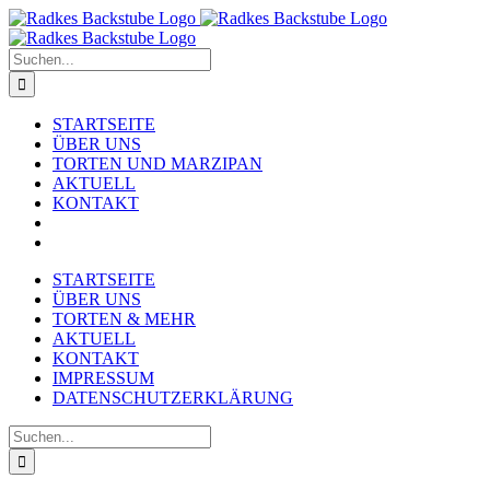
Zum
Inhalt
springen
Suche
nach:
STARTSEITE
ÜBER UNS
TORTEN UND MARZIPAN
AKTUELL
KONTAKT
STARTSEITE
ÜBER UNS
TORTEN & MEHR
AKTUELL
KONTAKT
IMPRESSUM
DATENSCHUTZERKLÄRUNG
Suche
nach: