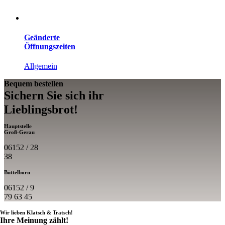
Geänderte
Öffnungszeiten
Allgemein
Bequem bestellen
Sichern Sie sich ihr
Lieblings­brot!
Hauptstelle
Groß-Gerau
06152 / 28
38
Büttelborn
06152 / 9
79 63 45
Wir lieben Klatsch & Tratsch!
Ihre Meinung zählt!