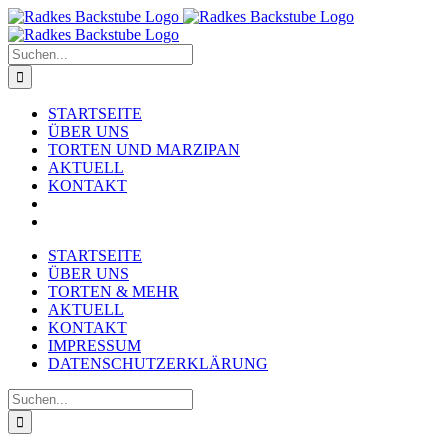
Zum
Inhalt
springen
Suche
nach:
STARTSEITE
ÜBER UNS
TORTEN UND MARZIPAN
AKTUELL
KONTAKT
STARTSEITE
ÜBER UNS
TORTEN & MEHR
AKTUELL
KONTAKT
IMPRESSUM
DATENSCHUTZERKLÄRUNG
Suche
nach: