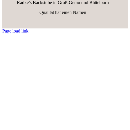
Radke’s Backstube in Groß-Gerau und Büttelborn
Qualität hat einen Namen
Page load link
Nach
oben