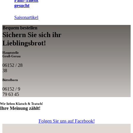
Fahr-Talent
gesucht
Saisonartikel
Bequem bestellen
Sichern Sie sich ihr
Lieblings­brot!
Hauptstelle
Groß-Gerau
06152 / 28
38
Büttelborn
06152 / 9
79 63 45
Wir lieben Klatsch & Tratsch!
Ihre Meinung zählt!
Folgen Sie uns auf Facebook!