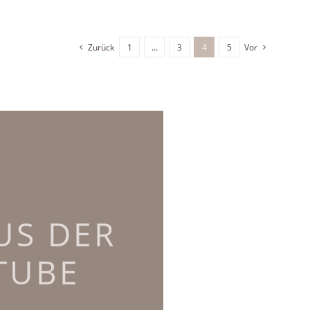
Zurück
1
…
3
4
5
Vor
US DER
TUBE