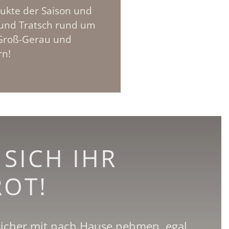
ukte der Saison und
h und Tratsch rund um
 Groß-Gerau und
rn!
 SICH IHR
ROT!
 sicher mit nach Hause nehmen, egal