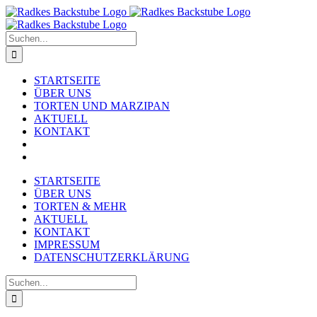
Zum
Inhalt
springen
Suche
nach:
STARTSEITE
ÜBER UNS
TORTEN UND MARZIPAN
AKTUELL
KONTAKT
STARTSEITE
ÜBER UNS
TORTEN & MEHR
AKTUELL
KONTAKT
IMPRESSUM
DATENSCHUTZERKLÄRUNG
Suche
nach: