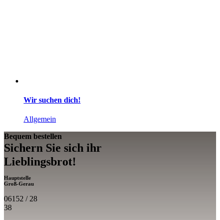
Wir suchen dich!
Allgemein
Bequem bestellen
Sichern Sie sich ihr
Lieblings­brot!
Hauptstelle
Groß-Gerau
06152 / 28
38